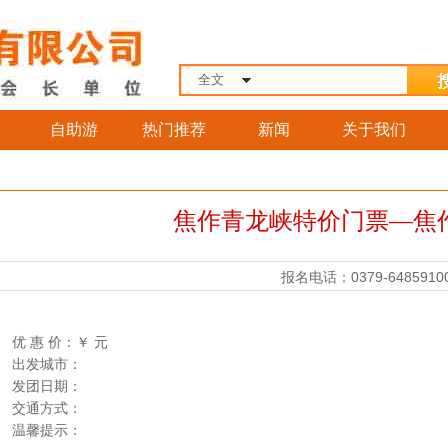
全文
自助游
热门推荐
新闻
关于我们
焦作青龙峡特价门票—焦
报名电话：0379-6485910
优 惠 价：
￥
元
出发城市：
发团日期：
交通方式：
温馨提示：