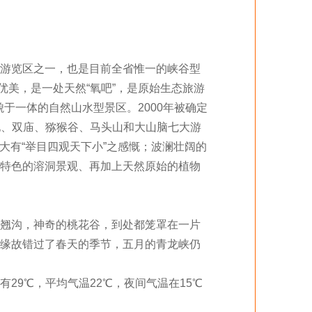
游览区之一，也是目前全省惟一的峡谷型
境优美，是一处天然“氧吧”，是原始生态旅游
于一体的自然山水型景区。2000年被确定
地、双庙、猕猴谷、马头山和大山脑七大游
，大有“举目四观天下小”之感慨；波澜壮阔的
*具特色的溶洞景观、再加上天然原始的植物
翘沟，神奇的桃花谷，到处都笼罩在一片
缘故错过了春天的季节，五月的青龙峡仍
9℃，平均气温22℃，夜间气温在15℃