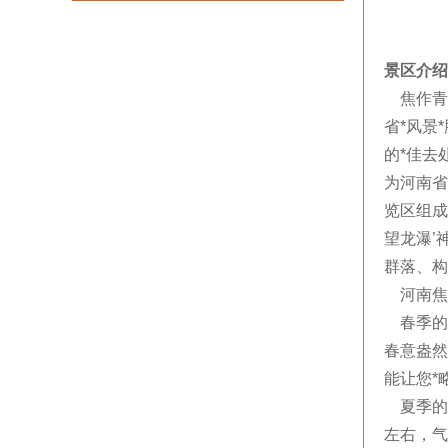
景区介绍
焦作青
省*风景
的*佳去
为河南省
览区组成
望龙瀑’
群落、构
河南焦
春季的
春意盎然
能让您*
夏季的青
左右，气