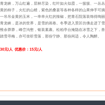
青龙峡，万山红遍，层林尽染，红叶如火似霞，一簇簇、一丛丛
黄的柿子，火红的山楂，紫色的桑葚等各种各样的山果伸手可摘
一吊吊金黄的玉米，一串串火红的辣椒，把青石院落装饰得绚丽
青龙峡，是冰的世界，是雪的画卷。冬季进入景区仿佛走进了雪
惟余莽莽，峰峦沟壑，银装素裹。松柏亭台掩隐在冰雪之下，兽
踏雪寻梅，亦可坐听雪落，那份宁静、那份闲适，令人陶醉。
30元/人 优惠价：15元/人