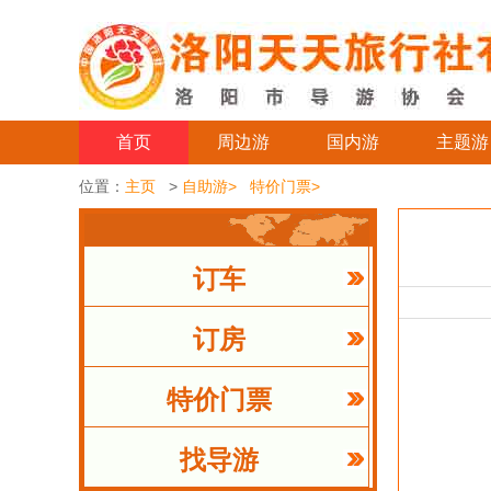
首页
周边游
国内游
主题游
位置：
主页
>
自助游>
特价门票>
订车
订房
特价门票
找导游