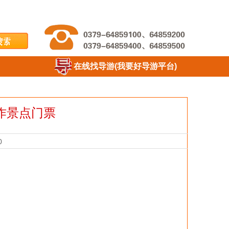
在线找导游(我要好导游平台)
作景点门票
0