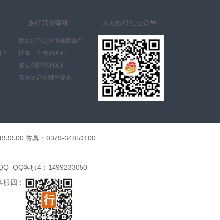
旅行其他事项
天天旅行社公众号
团签是不是只能随团出行
制？
团签、个签的区别
签证和护照的区别
落地签证有哪些要求
9500 传真：0379-64859100
QQ客服4：1499233050
客服四：