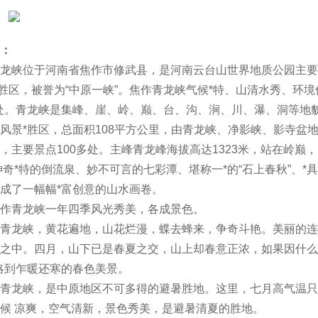
：
龙峡位于河南省焦作市修武县，是河南云台山世界地质公园主要
*胜区，被誉为“中原一峡”。焦作青龙峡气候*特、山清水秀、环
处。青龙峡是集峰、崖、岭、巅、台、沟、涧、川、瀑、洞等地貌
风景*胜区，总面积108平方公里，由青龙峡、净影峡、影寺盆
，主要景点100多处。主峰青龙峰海拔高达1323米，站在岭巅
神奇*特的倒流泉、妙不可言的七彩潭、堪称一*的“石上春秋”、
成了一幅幅*富创意的山水画卷。
作青龙峡一年四季风光秀美，各成景色。
青龙峡，黄花遍地，山花烂漫，蝶去蜂来，争奇斗艳。美丽的连
之中。四月，山下已是春夏之交，山上却春意正浓，如果因什么
略到乍暖还寒的春色美景。
龙峡，是中原地区不可多得的避暑胜地。这里，七月高气温只有2
候 凉爽，空气清新，景色秀美，是避暑清夏的胜地。