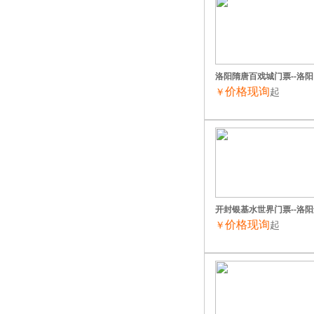
洛阳隋唐百戏城门票--洛
价格现询
￥
起
开封银基水世界门票--洛
价格现询
￥
起