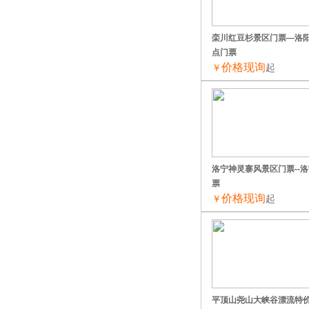
栾川红豆杉景区门票—洛
点门票
价格现询
￥
起
洛宁神灵寨风景区门票--
票
价格现询
￥
起
平顶山尧山大峡谷漂流特