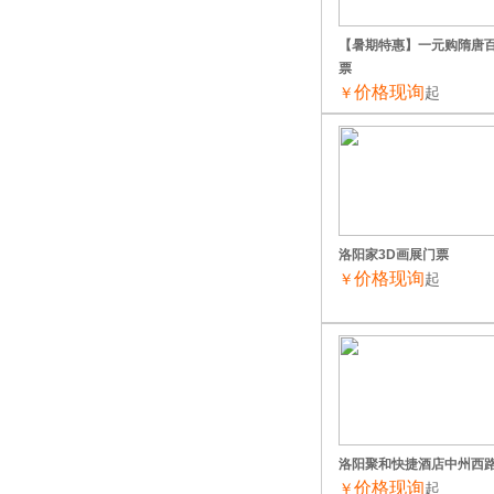
【暑期特惠】一元购隋唐
票
价格现询
￥
起
洛阳家3D画展门票
价格现询
￥
起
洛阳聚和快捷酒店中州西
价格现询
￥
起