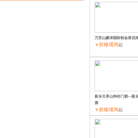
万安山豪泽国际郁金香花
价格现询
￥
起
新乡天界山特价门票—新
票
价格现询
￥
起