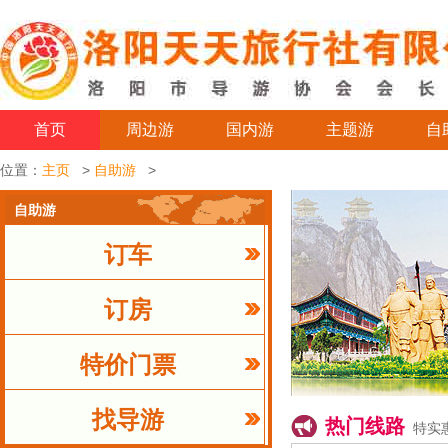
首页
周边游
国内游
主题游
自
位置：
主页
>
自助游
>
自助游
订车
订房
特价门票
找导游
热门线路
特实