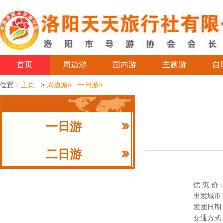
首页
周边游
国内游
主题游
自
位置：
主页
>
周边游>
一日游>
一日游
二日游
优 惠 价
出发城市
发团日期
交通方式