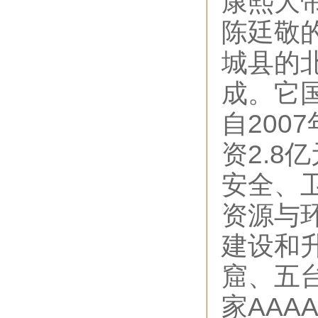
康熙大
陈廷敬
城县的
成。它国
自200
资2.8
安全、
资源与
建设和
窟、五
家AAA