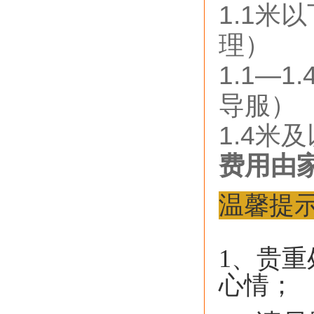
1.1米
理）
1.1—
导服）
1.4米
费用由家
温馨提
1、贵
心情；