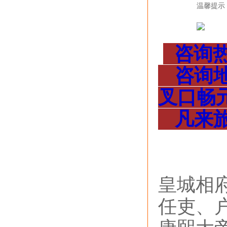
温馨提示
咨询热线
咨询地
叉口畅元
凡来旅
景
皇城相
任吏、