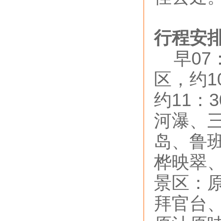
行程安
早07
区，约1
约11：
河瀑、
岛、鲁
桦映翠
景区：
拜官台