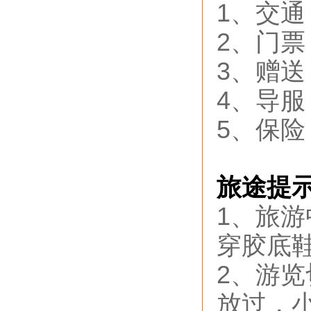
1、交
2、门
3、赠
4、导
5、保
旅途提
1、旅
穿胶底
2、游
放过，