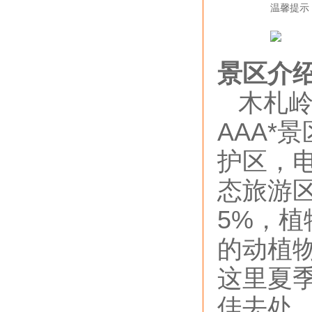
温馨提示
景区介
木札岭
AAA*
护区，
态旅游区
5%，植
的动植
这里夏
佳去处