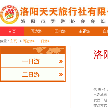
首页
周边游
国内游
主题游
自
位置：
主页
>
周边游>
一日游>
洛
一日游
二日游
优 惠 价
出发城市
发团日期
交通方式